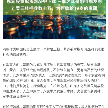
清朝作为中国历史上最后一个封建王朝，其鼎盛时期可谓达到了封建
社会的巅峰状态。
在军事方面，清朝的八旗制度堪称古代军事组织的典范。这支由满
洲、蒙古、汉军组成的精锐部队，不仅装备精良，更有着严密的组织
体系。八旗军采用\"以旗统人，以旗统兵\"的管理模式，每个旗都有明
确的编制和驻防区域。在入关前，八旗军就已经展现出惊人的战斗
力，他们擅长骑射，行动迅捷，在松锦之战、山海关之战等关键战役
中屡建奇功。入主中原后，八旗军又发展出水师、火器营等新兵种，
军事体系日臻完善。
在经济领域，清朝前期实行\"摊丁入亩\"的赋税改革，极大地解放了生