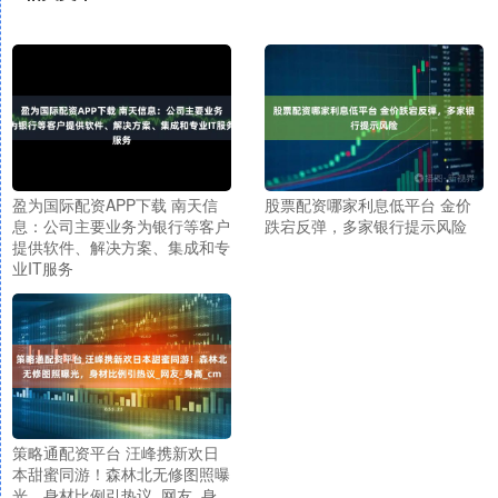
盈为国际配资APP下载 南天信
股票配资哪家利息低平台 金价
息：公司主要业务为银行等客户
跌宕反弹，多家银行提示风险
提供软件、解决方案、集成和专
业IT服务
策略通配资平台 汪峰携新欢日
本甜蜜同游！森林北无修图照曝
光，身材比例引热议_网友_身