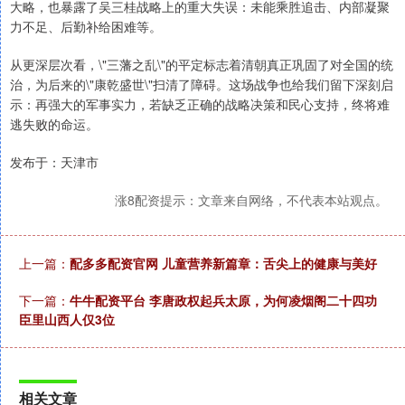
大略，也暴露了吴三桂战略上的重大失误：未能乘胜追击、内部凝聚
力不足、后勤补给困难等。
从更深层次看，\"三藩之乱\"的平定标志着清朝真正巩固了对全国的统
治，为后来的\"康乾盛世\"扫清了障碍。这场战争也给我们留下深刻启
示：再强大的军事实力，若缺乏正确的战略决策和民心支持，终将难
逃失败的命运。
发布于：天津市
涨8配资提示：文章来自网络，不代表本站观点。
上一篇：
配多多配资官网 儿童营养新篇章：舌尖上的健康与美好
下一篇：
牛牛配资平台 李唐政权起兵太原，为何凌烟阁二十四功
臣里山西人仅3位
相关文章