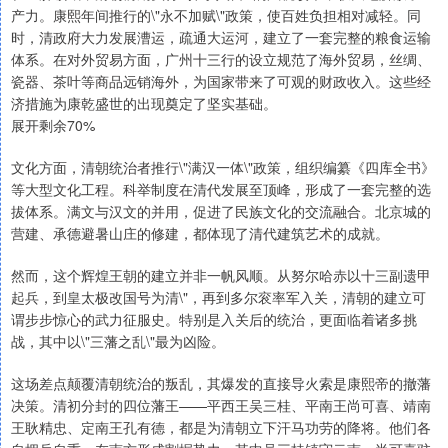
产力。康熙年间推行的\"永不加赋\"政策，使百姓负担相对减轻。同
时，清政府大力发展漕运，疏通大运河，建立了一套完整的粮食运输
体系。在对外贸易方面，广州十三行的设立规范了海外贸易，丝绸、
瓷器、茶叶等商品远销海外，为国家带来了可观的财政收入。这些经
济措施为康乾盛世的出现奠定了坚实基础。
展开剩余70%
文化方面，清朝统治者推行\"满汉一体\"政策，组织编纂《四库全书》
等大型文化工程。科举制度在清代发展至顶峰，形成了一套完整的选
拔体系。满文与汉文的并用，促进了民族文化的交流融合。北京城的
营建、承德避暑山庄的修建，都体现了清代建筑艺术的成就。
然而，这个辉煌王朝的建立并非一帆风顺。从努尔哈赤以十三副遗甲
起兵，到皇太极改国号为清\"，再到多尔衮率军入关，清朝的建立可
谓步步惊心的武力征服史。特别是入关后的统治，更面临着诸多挑
战，其中以\"三藩之乱\"最为凶险。
这场差点颠覆清朝统治的叛乱，其爆发的直接导火索是康熙帝的撤藩
决策。清初分封的四位藩王——平西王吴三桂、平南王尚可喜、靖南
王耿精忠、定南王孔有德，都是为清朝立下汗马功劳的降将。他们各