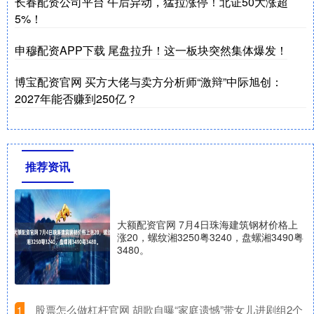
长春配资公司平台 午后异动，猛拉涨停！北证50大涨超
5%！
申穆配资APP下载 尾盘拉升！这一板块突然集体爆发！
博宝配资官网 买方大佬与卖方分析师“激辩”中际旭创：
2027年能否赚到250亿？
推荐资讯
大额配资官网 7月4日珠海建筑钢材价格上
涨20，螺纹湘3250粤3240，盘螺湘3490粤
3480。
​股票怎么做杠杆官网 胡歌自曝“家庭遗憾”带女儿进剧组2个
1