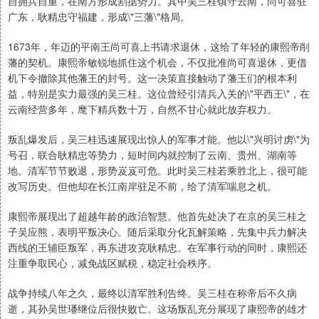
自拥兵自重，在南方形成割据势力。其中吴三桂镇守云南，尚可喜驻
广东，耿精忠守福建，形成\"三藩\"格局。
1673年，年迈的平南王尚可喜上书请求退休，这给了年轻的康熙帝削
藩的契机。康熙帝敏锐地抓住这个机会，不仅批准尚可喜退休，更借
机下令撤除其他藩王的封号。这一决策直接触动了藩王们的根本利
益，特别是实力最强的吴三桂。这位曾经引清兵入关的\"平西王\"，在
云南经营多年，麾下精兵数十万，自然不甘心就此放弃权力。
叛乱爆发后，吴三桂迅速展现出惊人的军事才能。他以\"兴明讨虏\"为
号召，联合耿精忠等势力，短时间内就控制了云南、贵州、湖南等
地。清军节节败退，形势岌岌可危。此时吴三桂若乘胜北上，很可能
改写历史。但他却在长江南岸驻足不前，给了清军喘息之机。
康熙帝展现出了超越年龄的政治智慧。他首先处决了在京的吴三桂之
子吴应熊，表明平叛决心。随后采取分化瓦解策略，先集中兵力解决
西线的王辅臣叛军，再东进攻克耿精忠。在军事行动的同时，康熙还
注重争取民心，减免战区赋税，稳定社会秩序。
战争持续八年之久，最终以清军胜利告终。吴三桂在称帝后不久病
逝，其孙吴世璠继位后很快败亡。这场叛乱充分展现了康熙帝的雄才