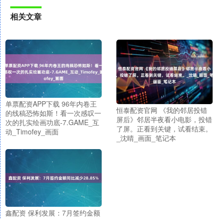
相关文章
单票配资APP下载 96年内卷王
恒泰配资官网 《我的邻居投错
的线稿恐怖如斯！看一次感叹一
屏后》邻居半夜看小电影，投错
次的扎实绘画功底-7.GAME_互
了屏。正看到关键，试看结束。
动_Timofey_画面
_沈晴_画面_笔记本
鑫配资 保利发展：7月签约金额