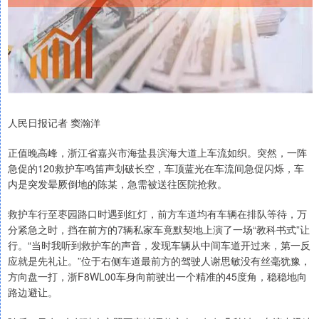
人民日报记者 窦瀚洋
正值晚高峰，浙江省嘉兴市海盐县滨海大道上车流如织。突然，一阵
急促的120救护车鸣笛声划破长空，车顶蓝光在车流间急促闪烁，车
内是突发晕厥倒地的陈某，急需被送往医院抢救。
救护车行至枣园路口时遇到红灯，前方车道均有车辆在排队等待，万
分紧急之时，挡在前方的7辆私家车竟默契地上演了一场“教科书式”让
行。“当时我听到救护车的声音，发现车辆从中间车道开过来，第一反
应就是先礼让。”位于右侧车道最前方的驾驶人谢思敏没有丝毫犹豫，
方向盘一打，浙F8WL00车身向前驶出一个精准的45度角，稳稳地向
路边避让。