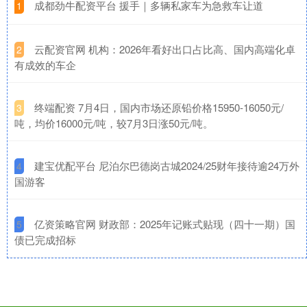
​成都劲牛配资平台 援手｜多辆私家车为急救车让道
1
​云配资官网 机构：2026年看好出口占比高、国内高端化卓
2
有成效的车企
​终端配资 7月4日，国内市场还原铅价格15950-16050元/
3
吨，均价16000元/吨，较7月3日涨50元/吨。
​建宝优配平台 尼泊尔巴德岗古城2024/25财年接待逾24万外
4
国游客
​亿资策略官网 财政部：2025年记账式贴现（四十一期）国
5
债已完成招标