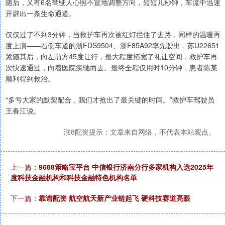
随后，又有6名驾驶人心照不宣地调整方向，短短几秒钟，车流中迅速
开辟出一条生命通道。
仅仅过了不到3分钟，当救护车再次被红灯拦住了去路，同样的温暖再
度上演——右侧车道的浙FDS9504、浙F85A92率先驶出，苏U22651
紧随其后，向左前方45度让行，最大程度拓宽了礼让空间，救护车再
次快速通过，向着医院疾驰而去。最终全程仅用时10分钟，患者陈某
顺利得到救治。
“多亏大家的默契配合，我们才抢出了最关键的时间。”救护车驾驶员
王春江说。
涨8配资提示：文章来自网络，不代表本站观点。
上一篇：
9688策略宝平台 中信银行济南分行多家机构入选2025年
度科技金融机构和科技金融特色机构名单
下一篇：
靠谱配资 航空航天新产业链起飞 硬科技赛道亮眼