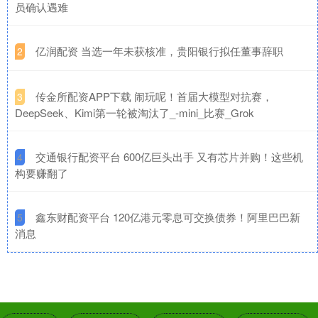
员确认遇难
​亿润配资 当选一年未获核准，贵阳银行拟任董事辞职
2
​传金所配资APP下载 闹玩呢！首届大模型对抗赛，
3
DeepSeek、Kimi第一轮被淘汰了_-mini_比赛_Grok
​交通银行配资平台 600亿巨头出手 又有芯片并购！这些机
4
构要赚翻了
​鑫东财配资平台 120亿港元零息可交换债券！阿里巴巴新
5
消息