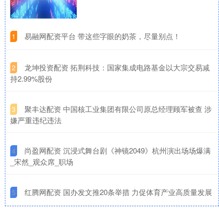
​易融网配资平台 带这些字眼的奶茶，尽量别点！
1
​龙坤投资配资 拓荆科技：国家集成电路基金以大宗交易减
2
持2.99%股份
​聚丰达配资 中国核工业集团有限公司原总经理顾军被查 涉
3
嫌严重违纪违法
​尚盈网配资 沉浸式舞台剧《神镜2049》杭州演出场场爆满
4
_宋然_观众席_职场
​红腾网配资 国办发文推20条举措 力促体育产业高质量发展
5