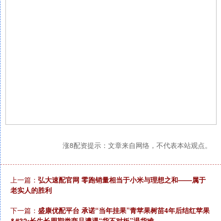
涨8配资提示：文章来自网络，不代表本站观点。
上一篇：
弘大速配官网 零跑销量相当于小米与理想之和——属于
老实人的胜利
下一篇：
盛康优配平台 承诺“当年挂果”青苹果树苗4年后结红苹果
&#32;长生长周期类商品遭遇“货不对板”退货难