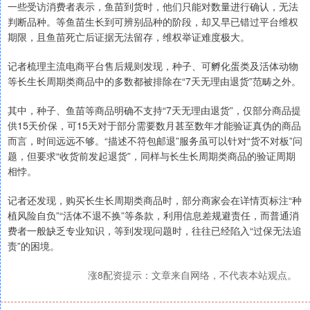
一些受访消费者表示，鱼苗到货时，他们只能对数量进行确认，无法
判断品种。等鱼苗生长到可辨别品种的阶段，却又早已错过平台维权
期限，且鱼苗死亡后证据无法留存，维权举证难度极大。
记者梳理主流电商平台售后规则发现，种子、可孵化蛋类及活体动物
等长生长周期类商品中的多数都被排除在“7天无理由退货”范畴之外。
其中，种子、鱼苗等商品明确不支持“7天无理由退货”，仅部分商品提
供15天价保，可15天对于部分需要数月甚至数年才能验证真伪的商品
而言，时间远远不够。“描述不符包邮退”服务虽可以针对“货不对板”问
题，但要求“收货前发起退货”，同样与长生长周期类商品的验证周期
相悖。
记者还发现，购买长生长周期类商品时，部分商家会在详情页标注“种
植风险自负”“活体不退不换”等条款，利用信息差规避责任，而普通消
费者一般缺乏专业知识，等到发现问题时，往往已经陷入“过保无法追
责”的困境。
涨8配资提示：文章来自网络，不代表本站观点。