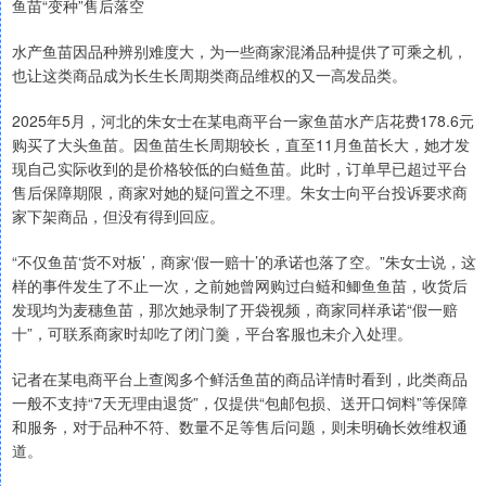
鱼苗“变种”售后落空
水产鱼苗因品种辨别难度大，为一些商家混淆品种提供了可乘之机，
也让这类商品成为长生长周期类商品维权的又一高发品类。
2025年5月，河北的朱女士在某电商平台一家鱼苗水产店花费178.6元
购买了大头鱼苗。因鱼苗生长周期较长，直至11月鱼苗长大，她才发
现自己实际收到的是价格较低的白鲢鱼苗。此时，订单早已超过平台
售后保障期限，商家对她的疑问置之不理。朱女士向平台投诉要求商
家下架商品，但没有得到回应。
“不仅鱼苗‘货不对板’，商家‘假一赔十’的承诺也落了空。”朱女士说，这
样的事件发生了不止一次，之前她曾网购过白鲢和鲫鱼鱼苗，收货后
发现均为麦穗鱼苗，那次她录制了开袋视频，商家同样承诺“假一赔
十”，可联系商家时却吃了闭门羹，平台客服也未介入处理。
记者在某电商平台上查阅多个鲜活鱼苗的商品详情时看到，此类商品
一般不支持“7天无理由退货”，仅提供“包邮包损、送开口饲料”等保障
和服务，对于品种不符、数量不足等售后问题，则未明确长效维权通
道。