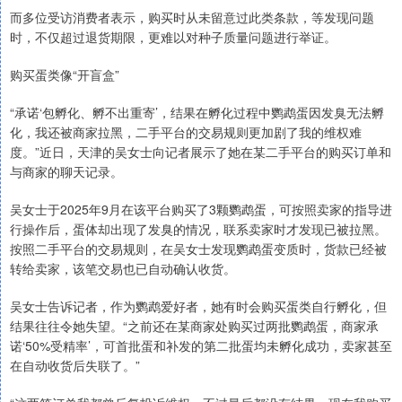
而多位受访消费者表示，购买时从未留意过此类条款，等发现问题
时，不仅超过退货期限，更难以对种子质量问题进行举证。
购买蛋类像“开盲盒”
“承诺‘包孵化、孵不出重寄’，结果在孵化过程中鹦鹉蛋因发臭无法孵
化，我还被商家拉黑，二手平台的交易规则更加剧了我的维权难
度。”近日，天津的吴女士向记者展示了她在某二手平台的购买订单和
与商家的聊天记录。
吴女士于2025年9月在该平台购买了3颗鹦鹉蛋，可按照卖家的指导进
行操作后，蛋体却出现了发臭的情况，联系卖家时才发现已被拉黑。
按照二手平台的交易规则，在吴女士发现鹦鹉蛋变质时，货款已经被
转给卖家，该笔交易也已自动确认收货。
吴女士告诉记者，作为鹦鹉爱好者，她有时会购买蛋类自行孵化，但
结果往往令她失望。“之前还在某商家处购买过两批鹦鹉蛋，商家承
诺‘50%受精率’，可首批蛋和补发的第二批蛋均未孵化成功，卖家甚至
在自动收货后失联了。”