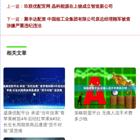
上一篇：
玖联优配官网 晶科能源在上饶成立智造新公司
下一篇：
聚丰达配资 中国核工业集团有限公司原总经理顾军被查
涉嫌严重违纪违法
相关文章
盛康优配平台 承诺“当年挂果”青
策略联盟平台 无痛人流手术费
苹果树苗4年后结红苹果&#32;
多少钱
长生长周期类商品遭遇“货不对
板”退货难