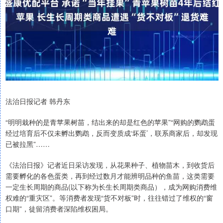
法治日报记者 韩丹东
“明明栽种的是青苹果树苗，结出来的却是红色的苹果”“网购的鹦鹉蛋
经过培育后不仅未孵出鹦鹉，反而变质成‘坏蛋’，联系商家后，却发现
已被拉黑”……
《法治日报》记者近日采访发现，从花果种子、植物苗木，到收货后
需要孵化的各色蛋类，再到经过数月才能辨明品种的鱼苗，这类需要
一定生长周期的商品(以下称为长生长周期类商品），成为网购消费维
权难的“重灾区”。等消费者发现“货不对板”时，往往错过了维权的“窗
口期”，徒留消费者深陷维权困局。