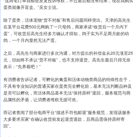
“这两笔订单我都曾反复投诉维权，不过最后都没有结果，现在我购买
蛋类就像开盲盒。”吴女士说。
除了蛋类，活体宠物“货不对板”和售后问题同样突出。天津的高先生
在某平台花费500元网购了一只母鸽，商家承诺“收货后一个月内下
蛋”，可收货后高先生经多方确认才得知，鸽子实为不足两月龄的幼
鸽，一个月内显然无法产蛋。
之后，高先生与商家进行多次沟通，对方提出的补偿金从20元涨至25
元，但始终不承认“货不对板”，也不支持退货。高先生最后只得无奈
表示：“先养着吧！”
有消费者告诉记者，可孵化的禽蛋和活体动物类商品的特殊性在于，
不具有专业知识的普通买家在蛋类完全孵化前，基本无法判断品种及
是否可以孵化，而活体商品基本无法“保持原样”退回，服务规范与商
品属性的矛盾，让消费者维权无据可依。
而记者查阅了部分电商平台“描述不符包邮退”服务规范，发现该服务
大多要求买家“在确认收货前发起退货退款，且商品需保持原样寄
回”。