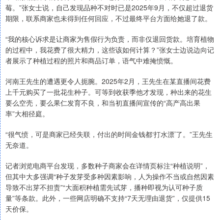
莓。”张女士说，自己发现品种不对时已是2025年9月，不仅超过退货
期限，联系商家也未得到任何回应，不过最终平台方面给她退了款。
“我的核心诉求是让商家为售假行为负责，而非仅退回货款。培育植物
的过程中，我花费了很大精力，这些该如何计算？”张女士边说边向记
者展示了种植过程的照片和商品订单，语气中难掩愤慨。
河南王先生的遭遇更令人扼腕。2025年2月，王先生在某直播间花费
上千元购买了一批花生种子。可等到收获季他才发现，种出来的花生
要么空壳，要么果仁发育不良，和当初直播间宣传的“高产高出果
率”大相径庭。
“很气愤，可是商家已经失联，付出的时间金钱都‘打水漂’了。”王先生
无奈道。
记者浏览电商平台发现，多数种子商家会在详情页标注“种植说明”，
但其中大多强调“种子发芽受多种因素影响，人为操作不当或自然因素
导致不出芽不担责”“大面积种植需先试芽，播种即视为认可种子质
量”等条款。此外，一些网店明确不支持“7天无理由退货”，仅提供15
天价保。