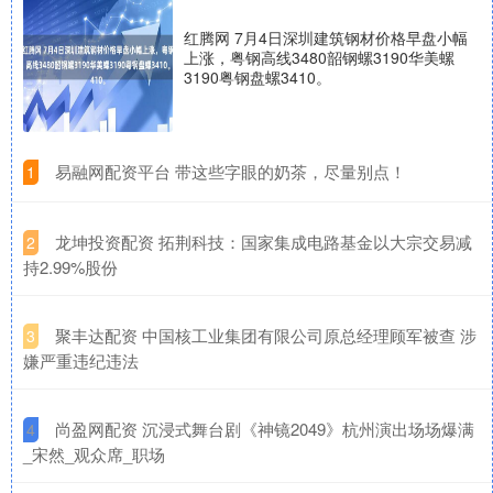
红腾网 7月4日深圳建筑钢材价格早盘小幅
上涨，粤钢高线3480韶钢螺3190华美螺
3190粤钢盘螺3410。
​易融网配资平台 带这些字眼的奶茶，尽量别点！
1
​龙坤投资配资 拓荆科技：国家集成电路基金以大宗交易减
2
持2.99%股份
​聚丰达配资 中国核工业集团有限公司原总经理顾军被查 涉
3
嫌严重违纪违法
​尚盈网配资 沉浸式舞台剧《神镜2049》杭州演出场场爆满
4
_宋然_观众席_职场