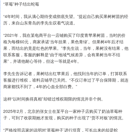
“草莓”种子结出蛇莓
“4年时间，我从满心期待变成彻底失望。”提起自己购买果树树苗的经
历，来自山东青岛的李先生叹着气说道。
“2021年，我在某电商平台一店铺购买了印度青苹果树苗，当时的价
格为每棵60元，商家承诺‘当年挂果，果色青绿’。但果树4年后才结
果，而结出的竟是红色的苹果。”李先生说，当年，果树没有结果，他
联系客服，客服的解释是“由于地域气候差异，会有果树当年不结
果”，并请他耐心等待，但这一等就是4年。
李先生告诉记者，果树结出红苹果后，他找到当年的订单，打算联系
客服进行维权，谁料店铺早已关闭。“不仅订单过了平台保障期，就连
商家都找不到了，4年的心血全部白费。”
这样“以时间换得真相”却错过维权期限的情况并非个例。
2025年2月，北京的张女士在某平台一家种子店购买了奶油草莓种
子，可到了收获期她才发现，购买的种子出现了“货不对板”的情况。
“严格按照店家的说明对‘草莓种子’进行培育，可长出来的却是蛇